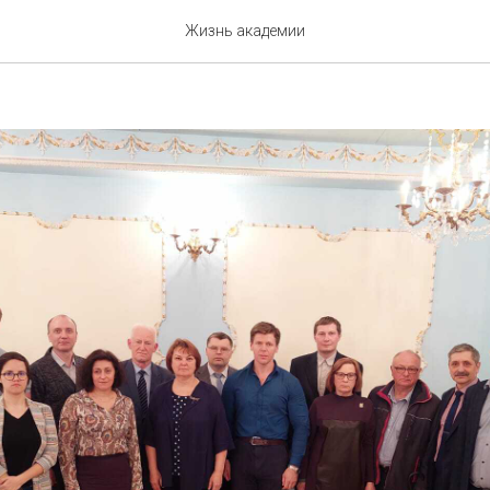
т России: прошлое, насто
Жизнь академии