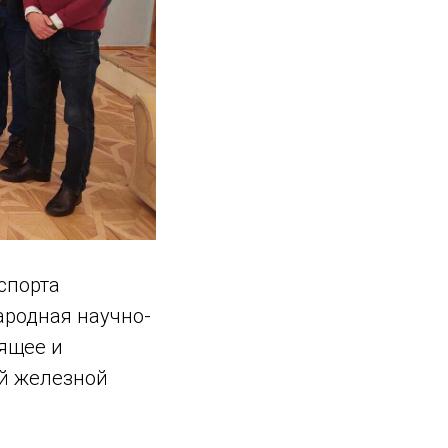
спорта
ародная научно-
оящее и
ой железной