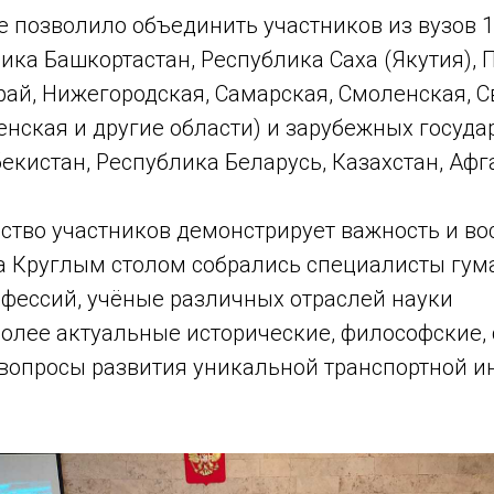
е позволило объединить участников из вузов 1
ика Башкортастан, Республика Саха (Якутия), 
ай, Нижегородская, Самарская, Смоленская, С
нская и другие области) и зарубежных госуда
екистан, Республика Беларусь, Казахстан, Афг
ство участников демонстрирует важность и во
а Круглым столом собрались специалисты гум
офессий, учёные различных отраслей науки
более актуальные исторические, философские,
вопросы развития уникальной транспортной и