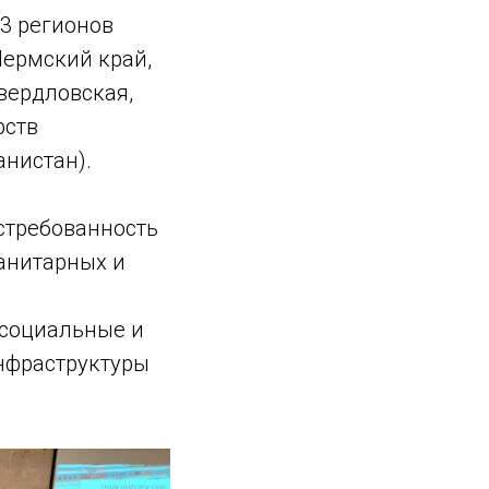
3 регионов
Пермский край,
вердловская,
рств
анистан).
стребованность
анитарных и
 социальные и
нфраструктуры