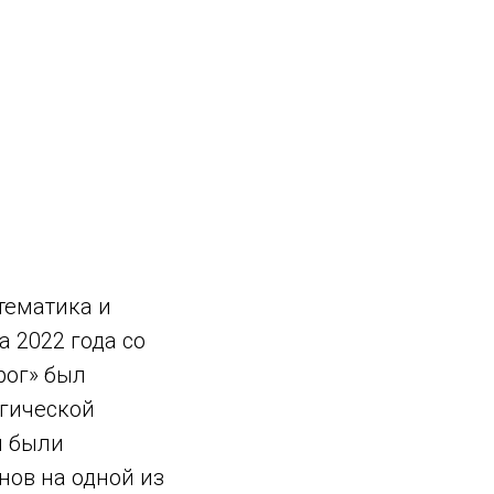
тематика и
а 2022 года со
рог» был
огической
и были
нов на одной из