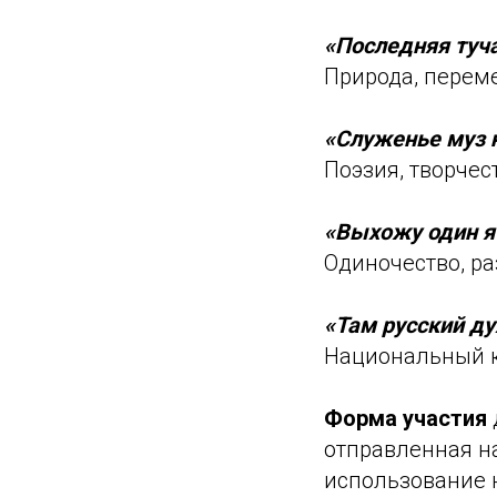
«Последняя туч
Природа, перем
«Служенье муз 
Поэзия, творчес
«Выхожу один я
Одиночество, ра
«Там русский ду
Национальный ко
Форма участия
отправленная н
использование н