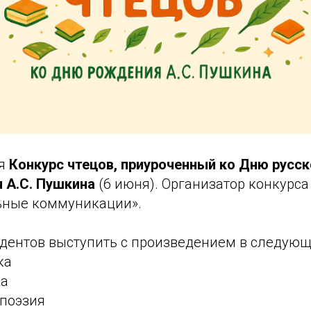
ся
Конкурс чтецов, приуроченный ко Дню русс
 А.С. Пушкина
(6 июня). Организатор конкурса
ьные коммуникации».
дентов выступить с произведением в следую
ка
ка
поэзия