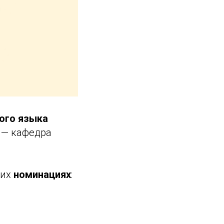
кого языка
 — кафедра
щих
номинациях
: