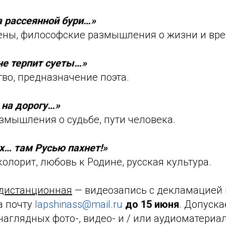
а рассеянной бури…»
ены, философские размышления о жизни и вр
не терпит суеты…»
тво, предназначение поэта.
 на дорогу…»
змышления о судьбе, пути человека.
х… там Русью пахнет!»
лорит, любовь к Родине, русская культура.
дистанционная
— видеозапись с декламацией 
а почту
lapshinass@mail.ru
до 15 июня
. Допуска
аглядных фото-, видео- и / или аудиоматериал