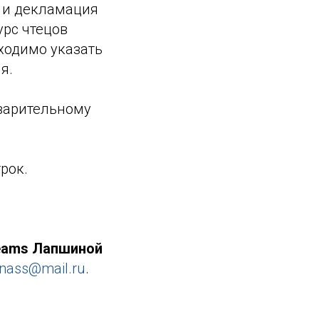
а и декламация
урс чтецов
ходимо указать
я.
варительному
рок.
eams Лапшиной
inass@mail.ru
.