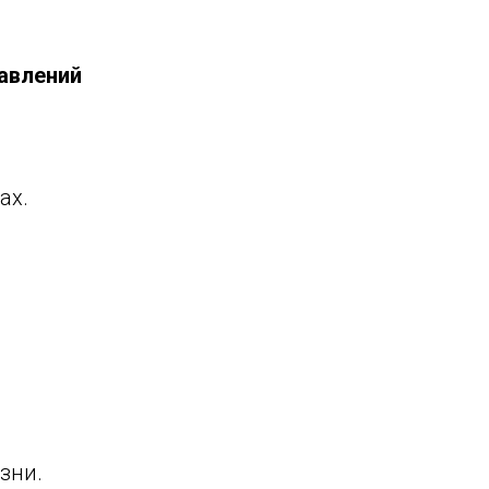
авлений
ах.
зни.