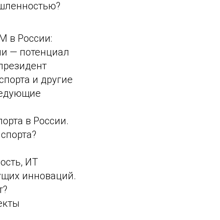
ышленностью?
М в России:
ли — потенциал
 президент
спорта и другие
ледующие
орта в России.
спорта?
ость, ИТ
ущих инноваций.
т?
екты