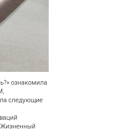
ль?» ознакомила
М,
нула следующие
оваций
. Жизненный