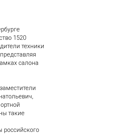
ербурге
ство 1520
дители техники
 представляя
рамках салона
 заместители
натольевич,
портной
ны такие
ы российского