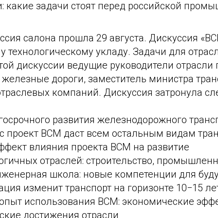
и: какие задачи стоят перед российской пром
сия салона прошла 29 августа. Дискуссия «ВС
у технологическому укладу. Задачи для отрас
этой дискуссии ведущие руководители отрасли
 железные дороги, заместитель министра тран
отраслевых компаний. Дискуссия затронула с
госрочного развития железнодорожного трансп
с проект ВСМ даст всем остальным видам тран
ффект влияния проекта ВСМ на развитие
огичных отраслей: строительство, промышленн
нженерная школа: новые компетенции для буд
ция изменит транспорт на горизонте 10−15 ле
опыт использования ВСМ: экономические эфф
еские достижения отрасли