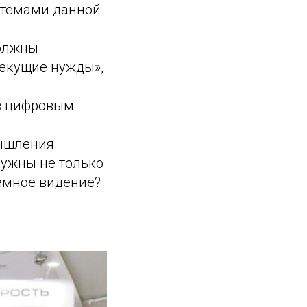
 темами данной
должны
текущие нужды»,
ов цифровым
мышления
ужны не только
темное видение?