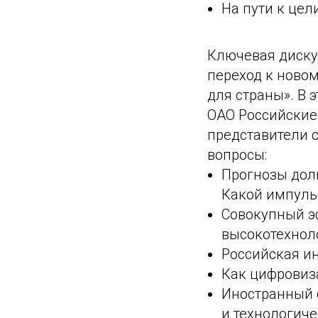
На пути к цел
Ключевая дискус
переход к новом
для страны». В 
ОАО Российские
представители 
вопросы:
Прогнозы дол
Какой импуль
Совокупный э
высокотехнол
Российская и
Как цифровиза
Иностранный 
и технологич