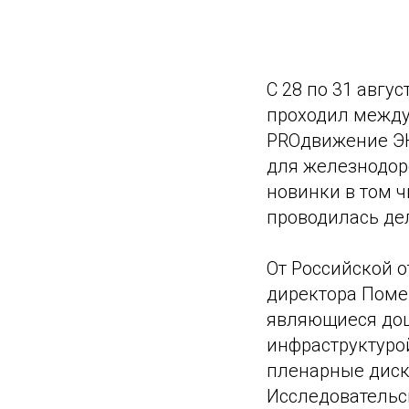
С 28 по 31 авгу
проходил между
PROдвижение ЭК
для железнодор
новинки в том ч
проводилась де
От Российской 
директора Поме
являющиеся доц
инфраструктуро
пленарные диск
Исследовательс