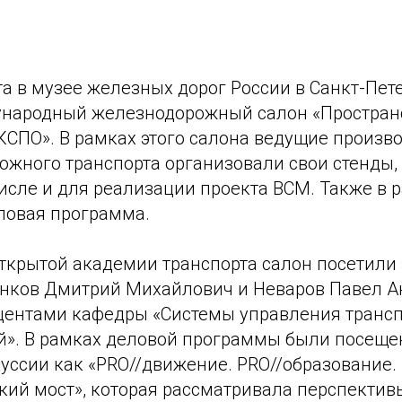
ста в музее железных дорог России в Санкт-Пет
народный железнодорожный салон «Простран
СПО». В рамках этого салона ведущие произво
ожного транспорта организовали свои стенды,
исле и для реализации проекта ВСМ. Также в 
ловая программа.
открытой академии транспорта салон посетили
нков Дмитрий Михайлович и Неваров Павел А
ентами кафедры «Системы управления транс
й». В рамках деловой программы были посеще
уссии как «PRO//движение. PRO//образование.
кий мост», которая рассматривала перспектив