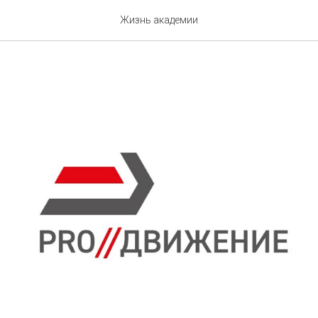
ижение
Жизнь академии