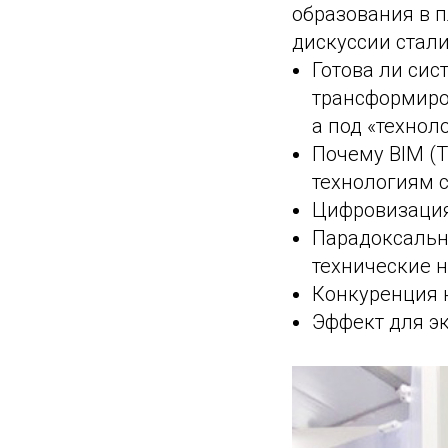
образования в 
дискуссии стали
Готова ли си
трансформиров
а под «технол
Почему BIM (
технологиям с
Цифровизация
Парадоксальн
технические н
Конкуренция 
Эффект для э