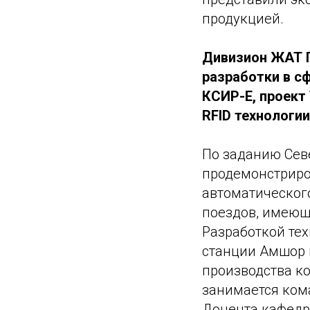
продукцией.
Дивизион ЖАТ 
разработки в с
КСИР-Е, проект
RFID технологии
По заданию Сев
продемонстриро
автоматическог
поездов, имеющ
Разработкой те
станции Амшор 
производства к
занимается ком
Доцента кафедр