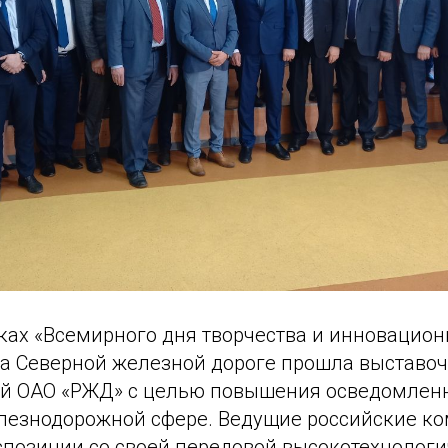
мках «Всемирного дня творчества и инновацио
на Северной железной дороге прошла выставоч
й ОАО «РЖД» с целью повышения осведомленн
лезнодорожной сфере. Ведущие российские к
спозиции со своей передовой высокотехнолог