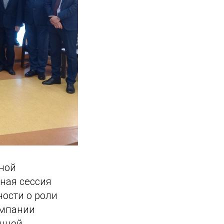
нной
ная сессия
ости о роли
омпании
ичной