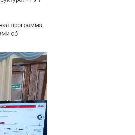
вая программа,
ами об