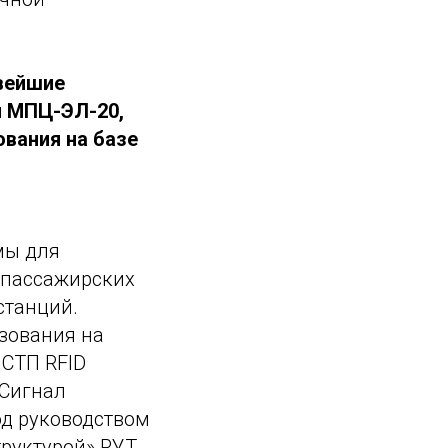
вейшие
ы МПЦ-ЭЛ-20,
ования на базе
мы для
 пассажирских
станций.
зования на
 СТП RFID
 Сигнал
д руководством
руктурой» РУТ