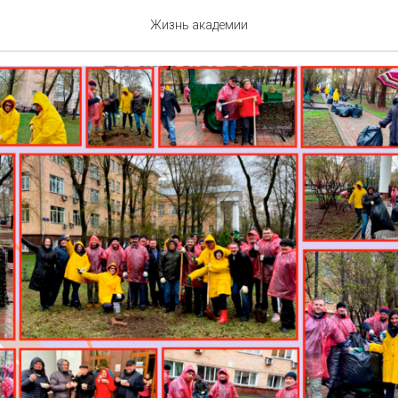
УД! АПРЕЛЬ!
Жизнь академии