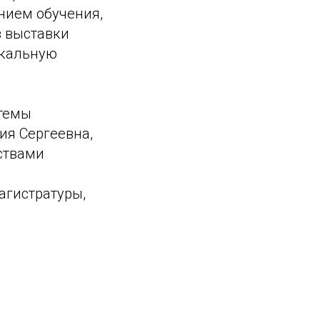
нием обучения,
в выставки
икальную
стемы
ия Сергеевна,
ствами
агистратуры,