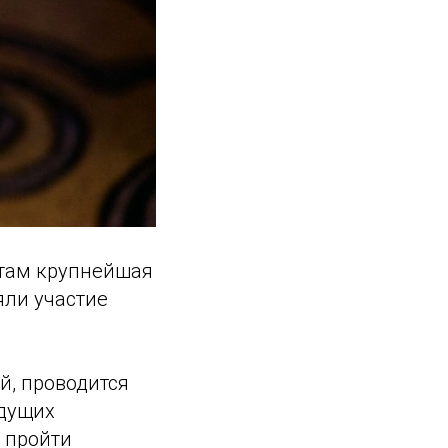
нтам крупнейшая
яли участие
й, проводится
удущих
 пройти