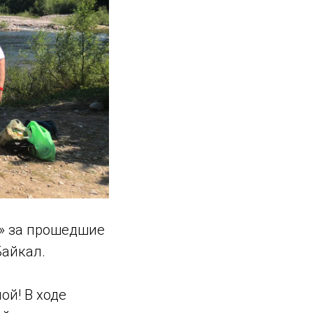
» за прошедшие
Байкал.
й! В ходе