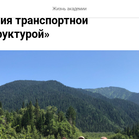
ная жизнь кафедры «Сист
Жизнь академии
ия транспортной
руктурой»