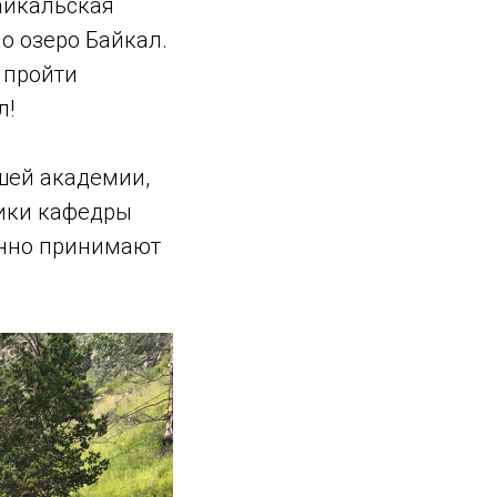
айкальская
мо озеро Байкал.
 пройти
л!
шей академии,
ники кафедры
енно принимают