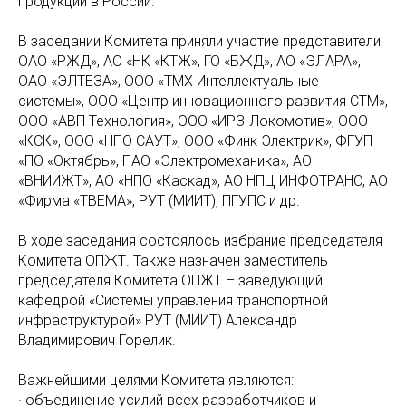
продукции в России.
В заседании Комитета приняли участие представители
ОАО «РЖД», АО «НК «КТЖ», ГО «БЖД», АО «ЭЛАРА»,
ОАО «ЭЛТЕЗА», ООО «ТМХ Интеллектуальные
системы», ООО «Центр инновационного развития СТМ»,
ООО «АВП Технология», ООО «ИРЗ-Локомотив», ООО
«КСК», ООО «НПО САУТ», ООО «Финк Электрик», ФГУП
«ПО «Октябрь», ПАО «Электромеханика», АО
«ВНИИЖТ», АО «НПО «Каскад», АО НПЦ ИНФОТРАНС, АО
«Фирма «ТВЕМА», РУТ (МИИТ), ПГУПС и др.
В ходе заседания состоялось избрание председателя
Комитета ОПЖТ. Также назначен заместитель
председателя Комитета ОПЖТ – заведующий
кафедрой «Системы управления транспортной
инфраструктурой» РУТ (МИИТ) Александр
Владимирович Горелик.
Важнейшими целями Комитета являются:
· объединение усилий всех разработчиков и