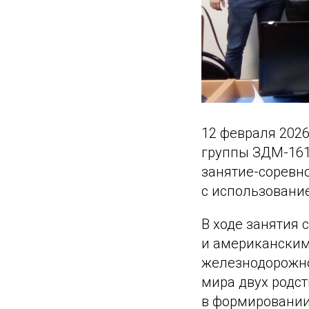
12 февраля 202
группы ЗДМ-161(
занятие-соревн
с использовани
В ходе занятия
и американским
железнодорожно
мира двух родс
в формировании