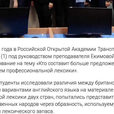
6 года в Российской Открытой Академии Трансп
1) под руководством преподавателя Екимовой 
ование на тему «Кто составит больше предлож
ем профессиональной лексики».
 студенты исследовали различия между британ
 вариантами английского языка на материале
й лексики двух стран, попытались представит
твенных народов через образность, используе
 лексического запаса.