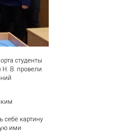
орта студенты
Н. В. провели
ений
ским
ь себе картину
мую ими