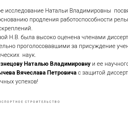
ое исследование
Натальи Владимировны
посв
основанию продления работоспособности рель
скреплений.
вой Н.В. была высоко оценена членами диссер
тельно проголосовавшими за присуждение уче
ических наук.
узнецову Наталью Владимировну
и ее научног
ычева Вячеслава Петровича
с защитой диссер
чных успехов!
НСПОРТНОЕ СТРОИТЕЛЬСТВО