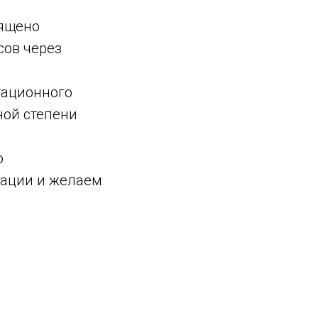
ящено
сов через
тационного
ной степени
о
тации и желаем