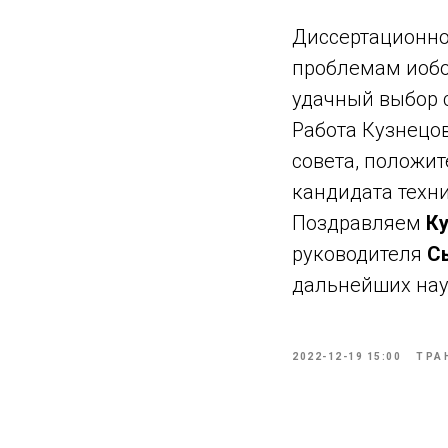
Диссертационн
проблемам и
об
удачный выбор 
Работа Кузнецо
совета, положи
кандидата техн
Поздравляем
К
руководителя
С
дальнейших нау
2022-12-19 15:00
ТРА