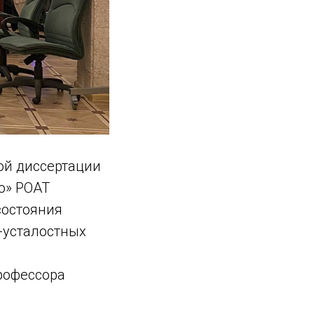
ой диссертации
о» РОАТ
состояния
-усталостных
рофессора